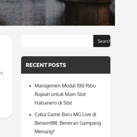
Search
RECENT POSTS
n.
Manajemen Modal 100 Ribu
Rupiah untuk Main Slot
Habanero di Slot
Coba Game Baru MG Live di
Betwin188: Beneran Gampang
Menang?