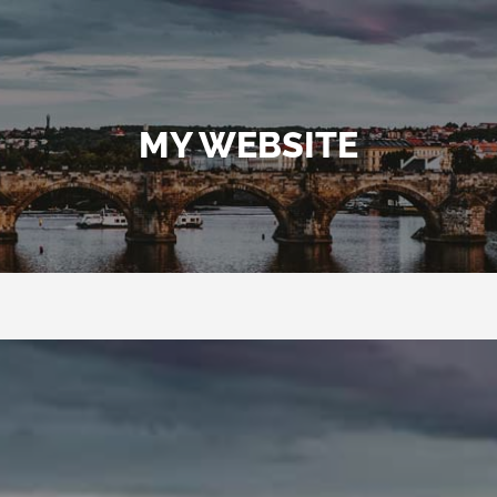
MY WEBSITE