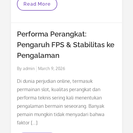
5
Read More
Game
Spinix
Dengan
Gameplay
Slot
Performa Perangkat:
Paling
Adiktif
Pengaruh FPS & Stabilitas ke
Pengalaman
Posted
By
admin
March 9, 2026
on
Di dunia perjudian online, termasuk
permainan slot, kualitas perangkat dan
performa teknis sering kali menentukan
pengalaman bermain seseorang. Banyak
pemain mungkin tidak menyadari bahwa
faktor […]