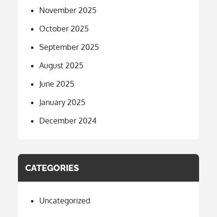
November 2025
October 2025
September 2025
August 2025
June 2025
January 2025
December 2024
CATEGORIES
Uncategorized