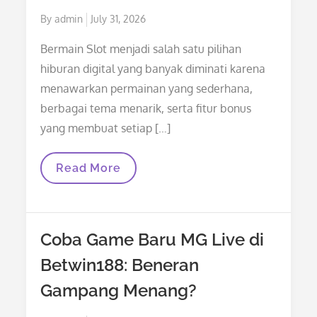
Posted
By
admin
July 31, 2026
on
Bermain Slot menjadi salah satu pilihan
hiburan digital yang banyak diminati karena
menawarkan permainan yang sederhana,
berbagai tema menarik, serta fitur bonus
yang membuat setiap […]
Manajemen
Read More
Modal
100
Ribu
Rupiah
Untuk
Coba Game Baru MG Live di
Main
Slot
Betwin188: Beneran
Habanero
Di
Gampang Menang?
Slot