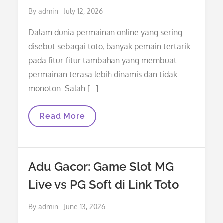
Posted
By
admin
July 12, 2026
on
Dalam dunia permainan online yang sering
disebut sebagai toto, banyak pemain tertarik
pada fitur-fitur tambahan yang membuat
permainan terasa lebih dinamis dan tidak
monoton. Salah […]
Maximus
Read More
Habanero
Toto:
Panduan
Lengkap
Fitur
Adu Gacor: Game Slot MG
Respins
Yang
Live vs PG Soft di Link Toto
Menguntungkan
Posted
By
admin
June 13, 2026
on