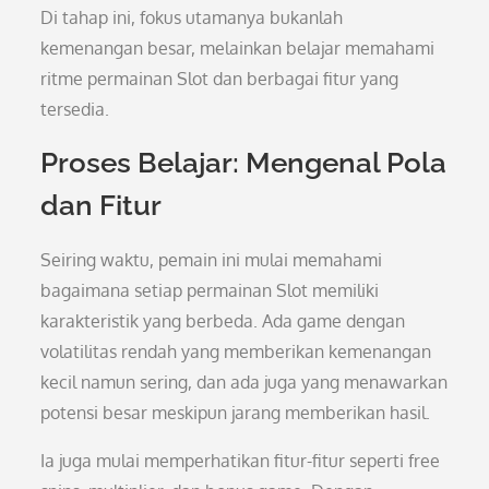
Di tahap ini, fokus utamanya bukanlah
kemenangan besar, melainkan belajar memahami
ritme permainan Slot dan berbagai fitur yang
tersedia.
Proses Belajar: Mengenal Pola
dan Fitur
Seiring waktu, pemain ini mulai memahami
bagaimana setiap permainan Slot memiliki
karakteristik yang berbeda. Ada game dengan
volatilitas rendah yang memberikan kemenangan
kecil namun sering, dan ada juga yang menawarkan
potensi besar meskipun jarang memberikan hasil.
Ia juga mulai memperhatikan fitur-fitur seperti free