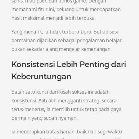
spins, multiplier, dan bonus game. Dengan
memahami fitur ini, peluang untuk mendapatkan
hasil maksimal menjadi lebih terbuka.
Yang menarik, ia tidak terburu-buru. Setiap sesi
permainan dijadikan sebagai pengalaman belajar,
bukan sekadar ajang mengejar kemenangan.
Konsistensi Lebih Penting dari
Keberuntungan
Salah satu kunci dari kisah sukses ini adalah
konsistensi. Alih-alih mengganti strategi secara
terus-menerus, ia memilih untuk tetap pada gaya
bermain yang sudah nyaman.
Ia menetapkan batas harian, baik dari segi waktu