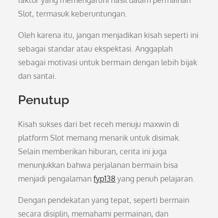
Slot, termasuk keberuntungan.
Oleh karena itu, jangan menjadikan kisah seperti ini
sebagai standar atau ekspektasi. Anggaplah
sebagai motivasi untuk bermain dengan lebih bijak
dan santai.
Penutup
Kisah sukses dari bet receh menuju maxwin di
platform Slot memang menarik untuk disimak.
Selain memberikan hiburan, cerita ini juga
menunjukkan bahwa perjalanan bermain bisa
menjadi pengalaman
fyp138
yang penuh pelajaran.
Dengan pendekatan yang tepat, seperti bermain
secara disiplin, memahami permainan, dan