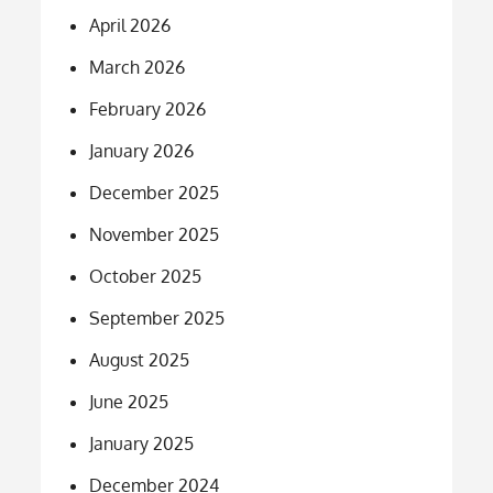
April 2026
March 2026
February 2026
January 2026
December 2025
November 2025
October 2025
September 2025
August 2025
June 2025
January 2025
December 2024