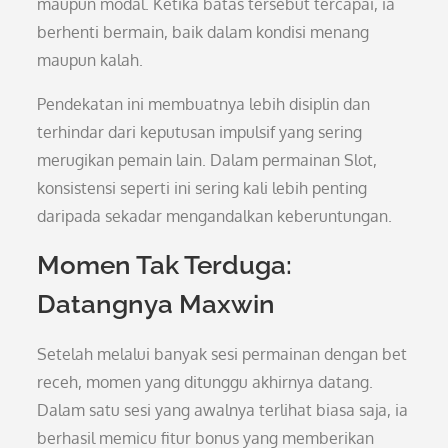
maupun modal. Ketika batas tersebut tercapai, ia
berhenti bermain, baik dalam kondisi menang
maupun kalah.
Pendekatan ini membuatnya lebih disiplin dan
terhindar dari keputusan impulsif yang sering
merugikan pemain lain. Dalam permainan Slot,
konsistensi seperti ini sering kali lebih penting
daripada sekadar mengandalkan keberuntungan.
Momen Tak Terduga:
Datangnya Maxwin
Setelah melalui banyak sesi permainan dengan bet
receh, momen yang ditunggu akhirnya datang.
Dalam satu sesi yang awalnya terlihat biasa saja, ia
berhasil memicu fitur bonus yang memberikan