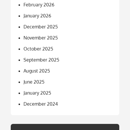
February 2026
January 2026
December 2025
November 2025
October 2025
September 2025
August 2025
June 2025
January 2025
December 2024