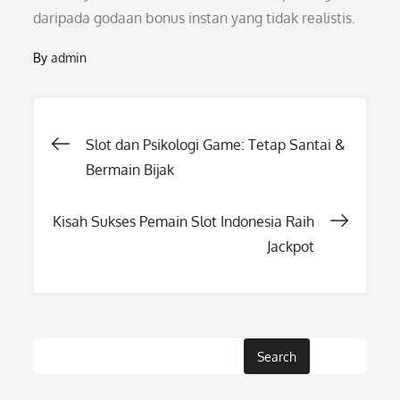
daripada godaan bonus instan yang tidak realistis.
By
admin
Post
Slot dan Psikologi Game: Tetap Santai &
Bermain Bijak
navigation
Kisah Sukses Pemain Slot Indonesia Raih
Jackpot
Search