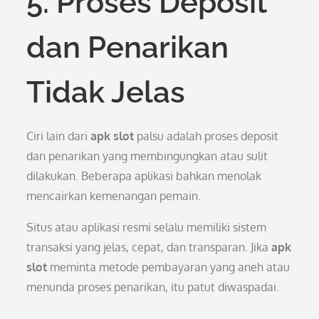
5. Proses Deposit
dan Penarikan
Tidak Jelas
Ciri lain dari
apk slot
palsu adalah proses deposit
dan penarikan yang membingungkan atau sulit
dilakukan. Beberapa aplikasi bahkan menolak
mencairkan kemenangan pemain.
Situs atau aplikasi resmi selalu memiliki sistem
transaksi yang jelas, cepat, dan transparan. Jika
apk
slot
meminta metode pembayaran yang aneh atau
menunda proses penarikan, itu patut diwaspadai.