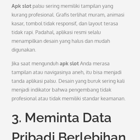
Apk slot
palsu sering memiliki tampilan yang
kurang profesional. Grafis terlihat muram, animasi
kasar, tombol tidak responsif, dan layout terasa
tidak rapi. Padahal, aplikasi resmi selalu
menampilkan desain yang halus dan mudah
digunakan.
Jika saat mengunduh
apk slot
Anda merasa
tampilan atau navigasinya aneh, itu bisa menjadi
tanda aplikasi palsu. Desain yang buruk sering kali
menjadi indikator bahwa pengembang tidak
profesional atau tidak memiliki standar keamanan.
3. Meminta Data
Pribadi Berlebihan