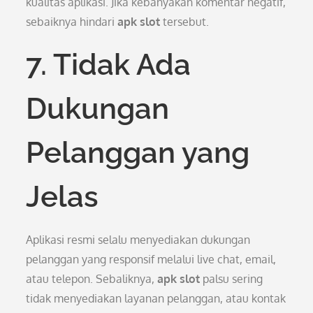
kualitas aplikasi. Jika kebanyakan komentar negatif,
sebaiknya hindari
apk slot
tersebut.
7. Tidak Ada
Dukungan
Pelanggan yang
Jelas
Aplikasi resmi selalu menyediakan dukungan
pelanggan yang responsif melalui live chat, email,
atau telepon. Sebaliknya,
apk slot
palsu sering
tidak menyediakan layanan pelanggan, atau kontak