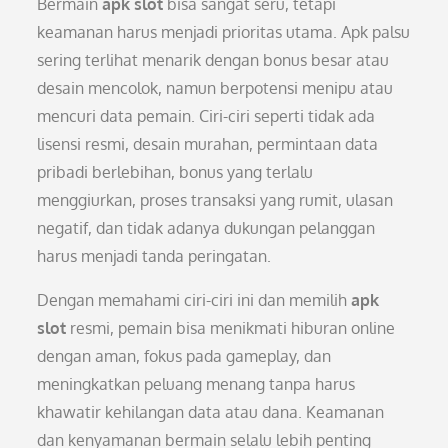
Bermain
apk slot
bisa sangat seru, tetapi
keamanan harus menjadi prioritas utama. Apk palsu
sering terlihat menarik dengan bonus besar atau
desain mencolok, namun berpotensi menipu atau
mencuri data pemain. Ciri-ciri seperti tidak ada
lisensi resmi, desain murahan, permintaan data
pribadi berlebihan, bonus yang terlalu
menggiurkan, proses transaksi yang rumit, ulasan
negatif, dan tidak adanya dukungan pelanggan
harus menjadi tanda peringatan.
Dengan memahami ciri-ciri ini dan memilih
apk
slot
resmi, pemain bisa menikmati hiburan online
dengan aman, fokus pada gameplay, dan
meningkatkan peluang menang tanpa harus
khawatir kehilangan data atau dana. Keamanan
dan kenyamanan bermain selalu lebih penting