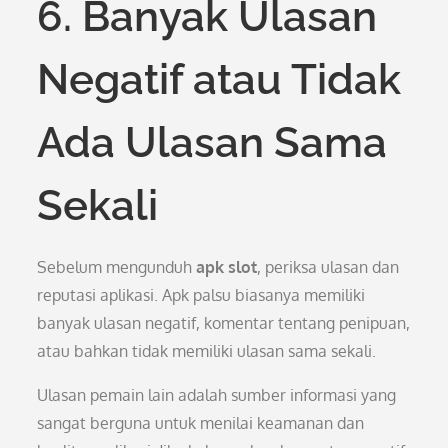
6. Banyak Ulasan
Negatif atau Tidak
Ada Ulasan Sama
Sekali
Sebelum mengunduh
apk slot
, periksa ulasan dan
reputasi aplikasi. Apk palsu biasanya memiliki
banyak ulasan negatif, komentar tentang penipuan,
atau bahkan tidak memiliki ulasan sama sekali.
Ulasan pemain lain adalah sumber informasi yang
sangat berguna untuk menilai keamanan dan