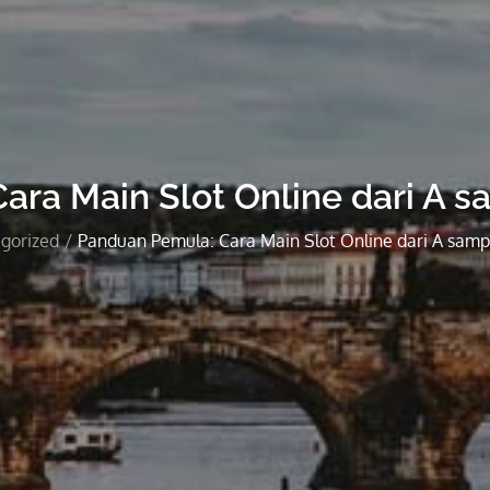
ra Main Slot Online dari A s
gorized
Panduan Pemula: Cara Main Slot Online dari A sampa