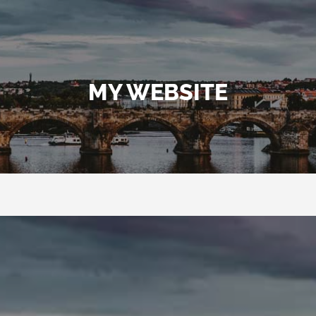
MY WEBSITE