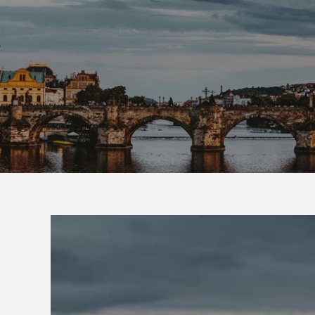
Skip
to
content