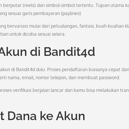
berputar (reels) dan simbol-simbol tertentu. Tujuan utama 
g sesuai garis pembayaran (paylines).
ng bervariasi mulai dari petualangan, fantasi, buah-buahan kl
han untuk dicoba sesuai selera.
 Akun di Bandit4d
kun di Bandit4d dulu. Proses pendaftaran biasanya cepat da
erti nama, email, nomor telepon, dan membuat password.
oses verifikasi berjalan lancar dan kamu bisa melakukan tran
t Dana ke Akun