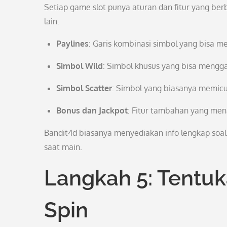
Setiap game slot punya aturan dan fitur yang be
lain:
Paylines
: Garis kombinasi simbol yang bisa
Simbol Wild
: Simbol khusus yang bisa mengg
Simbol Scatter
: Simbol yang biasanya memicu f
Bonus dan Jackpot
: Fitur tambahan yang men
Bandit4d biasanya menyediakan info lengkap soal 
saat main.
Langkah 5: Tentuk
Spin