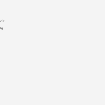
ain
ng