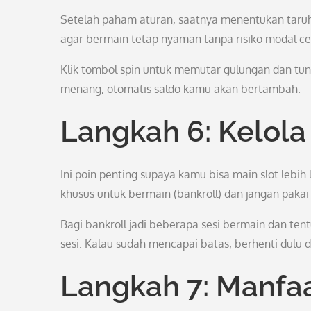
Setelah paham aturan, saatnya menentukan taruh
agar bermain tetap nyaman tanpa risiko modal ce
Klik tombol spin untuk memutar gulungan dan tu
menang, otomatis saldo kamu akan bertambah.
Langkah 6: Kelola
Ini poin penting supaya kamu bisa main slot lebi
khusus untuk bermain (bankroll) dan jangan pakai
Bagi bankroll jadi beberapa sesi bermain dan te
sesi. Kalau sudah mencapai batas, berhenti dulu 
Langkah 7: Manfa