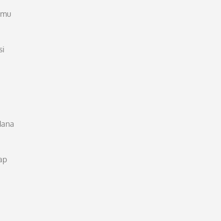
amu
si
dana
ap