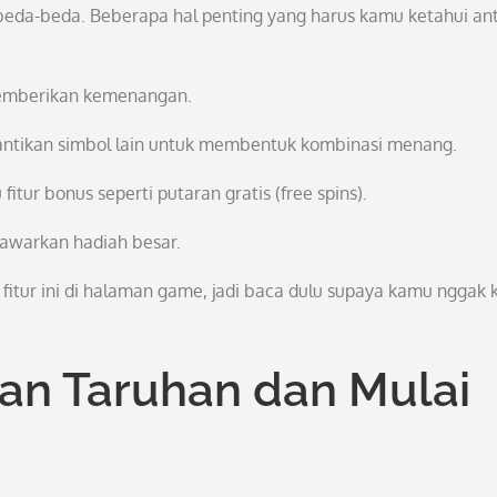
rbeda-beda. Beberapa hal penting yang harus kamu ketahui an
 memberikan kemenangan.
antikan simbol lain untuk membentuk kombinasi menang.
itur bonus seperti putaran gratis (free spins).
awarkan hadiah besar.
fitur ini di halaman game, jadi baca dulu supaya kamu nggak 
an Taruhan dan Mulai