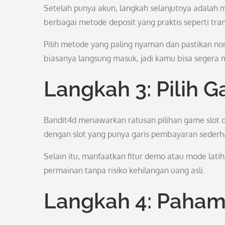
Setelah punya akun, langkah selanjutnya adalah 
berbagai metode deposit yang praktis seperti tran
Pilih metode yang paling nyaman dan pastikan no
biasanya langsung masuk, jadi kamu bisa segera 
Langkah 3: Pilih G
Bandit4d menawarkan ratusan pilihan game slot d
dengan slot yang punya garis pembayaran sederh
Selain itu, manfaatkan fitur demo atau mode lati
permainan tanpa risiko kehilangan uang asli.
Langkah 4: Pahami