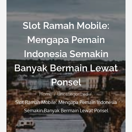
Slot Ramah Mobile:
Mengapa Pemain
Indonesia Semakin
Banyak Bermain Lewat
Ponsel
Home
Uncategorized
Slot Ramah Mobile: Mengapa Pemain Indonesia
Semakin Banyak Bermain Lewat Ponsel