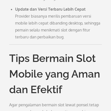
Update dan Versi Terbaru Lebih Cepat
Provider biasanya merilis pembaruan versi
mobile lebih cepat dibanding desktop, sehingga
pemain selalu menikmati slot dengan fitur
terbaru dan perbaikan bug.
Tips Bermain Slot
Mobile yang Aman
dan Efektif
Agar pengalaman bermain slot lewat ponsel tetap