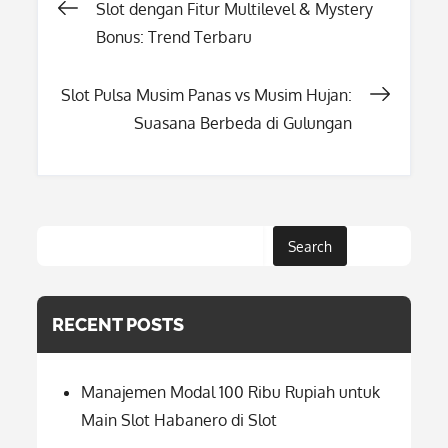
Post
Slot dengan Fitur Multilevel & Mystery
Bonus: Trend Terbaru
navigation
Slot Pulsa Musim Panas vs Musim Hujan:
Suasana Berbeda di Gulungan
Search
RECENT POSTS
Manajemen Modal 100 Ribu Rupiah untuk
Main Slot Habanero di Slot