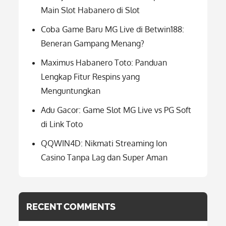
Main Slot Habanero di Slot
Coba Game Baru MG Live di Betwin188:
Beneran Gampang Menang?
Maximus Habanero Toto: Panduan
Lengkap Fitur Respins yang
Menguntungkan
Adu Gacor: Game Slot MG Live vs PG Soft
di Link Toto
QQWIN4D: Nikmati Streaming Ion
Casino Tanpa Lag dan Super Aman
RECENT COMMENTS