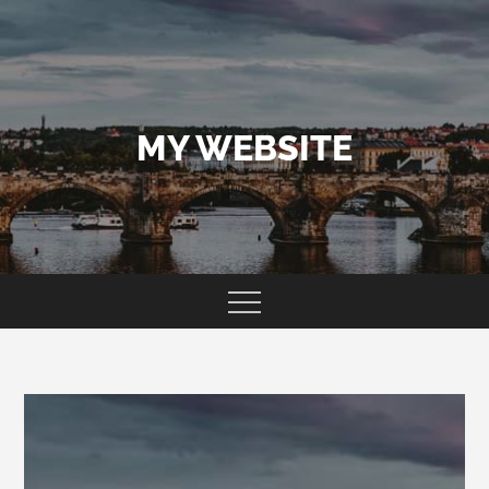
Skip
to
content
MY WEBSITE