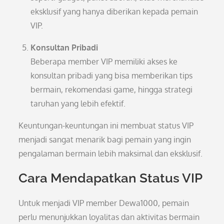
eksklusif yang hanya diberikan kepada pemain
VIP.
Konsultan Pribadi
Beberapa member VIP memiliki akses ke
konsultan pribadi yang bisa memberikan tips
bermain, rekomendasi game, hingga strategi
taruhan yang lebih efektif.
Keuntungan-keuntungan ini membuat status VIP
menjadi sangat menarik bagi pemain yang ingin
pengalaman bermain lebih maksimal dan eksklusif.
Cara Mendapatkan Status VIP
Untuk menjadi VIP member Dewa1000, pemain
perlu menunjukkan loyalitas dan aktivitas bermain