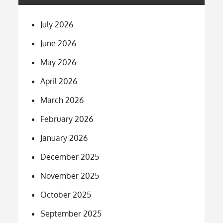
July 2026
June 2026
May 2026
April 2026
March 2026
February 2026
January 2026
December 2025
November 2025
October 2025
September 2025