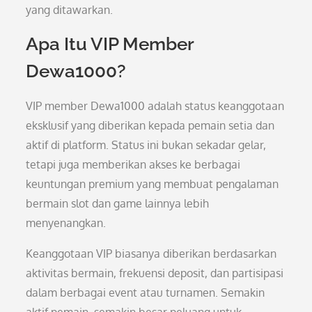
yang ditawarkan.
Apa Itu VIP Member
Dewa1000?
VIP member Dewa1000 adalah status keanggotaan
eksklusif yang diberikan kepada pemain setia dan
aktif di platform. Status ini bukan sekadar gelar,
tetapi juga memberikan akses ke berbagai
keuntungan premium yang membuat pengalaman
bermain slot dan game lainnya lebih
menyenangkan.
Keanggotaan VIP biasanya diberikan berdasarkan
aktivitas bermain, frekuensi deposit, dan partisipasi
dalam berbagai event atau turnamen. Semakin
aktif pemain, semakin besar peluang untuk