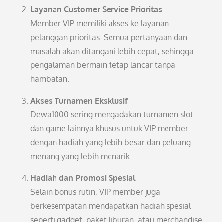
Layanan Customer Service Prioritas
Member VIP memiliki akses ke layanan
pelanggan prioritas. Semua pertanyaan dan
masalah akan ditangani lebih cepat, sehingga
pengalaman bermain tetap lancar tanpa
hambatan.
Akses Turnamen Eksklusif
Dewa1000 sering mengadakan turnamen slot
dan game lainnya khusus untuk VIP member
dengan hadiah yang lebih besar dan peluang
menang yang lebih menarik.
Hadiah dan Promosi Spesial
Selain bonus rutin, VIP member juga
berkesempatan mendapatkan hadiah spesial
seperti gadget, paket liburan, atau merchandise