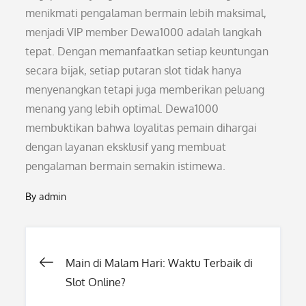
menikmati pengalaman bermain lebih maksimal,
menjadi VIP member Dewa1000 adalah langkah
tepat. Dengan memanfaatkan setiap keuntungan
secara bijak, setiap putaran slot tidak hanya
menyenangkan tetapi juga memberikan peluang
menang yang lebih optimal. Dewa1000
membuktikan bahwa loyalitas pemain dihargai
dengan layanan eksklusif yang membuat
pengalaman bermain semakin istimewa.
By
admin
Post
Main di Malam Hari: Waktu Terbaik di
Slot Online?